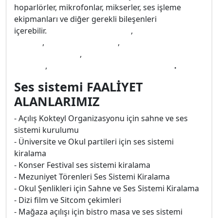
hoparlörler, mikrofonlar, mikserler, ses işleme
ekipmanları ve diğer gerekli bileşenleri
içerebilir.
Ses sistemi kiralama
,
kiralık ses
sistemi
,
hoparlör kiralama
,
asker eğlencesi ses
sistemi kiralama
,
kına ses sistemi kiralama
fiyatları
,
kına gecesi ses sistemi kiralama
.
Ses sistemi FAALİYET
ALANLARIMIZ
- Açılış Kokteyl Organizasyonu için sahne ve ses
sistemi kurulumu
- Üniversite ve Okul partileri için ses sistemi
kiralama
- Konser Festival ses sistemi kiralama
- Mezuniyet Törenleri Ses Sistemi Kiralama
- Okul Şenlikleri için Sahne ve Ses Sistemi Kiralama
- Dizi film ve Sitcom çekimleri
- Mağaza açılışı için bistro masa ve ses sistemi