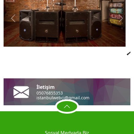
Önceki
Sonra
İletişim
05076855353
istanbulwebci@gmail.com
Sosyal Medyada Biz