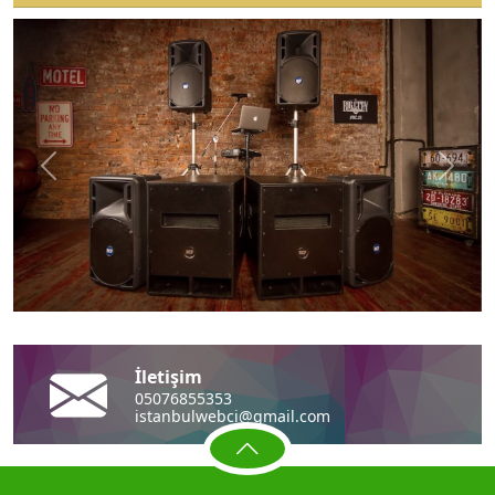
Önceki
Sonra
İletişim
05076855353