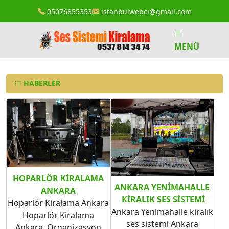
05076855353
istanbulwebci@gmail.com
MENÜ
HABERLER
HOPARLÖR KIRALAMA
ANKARA YENIMAHALLE​​​​​​​
ANKARA
KIRALIK SES SISTEMI
Hoparlör Kiralama Ankara
Ankara Yenimahalle kiralık
Hoparlör Kiralama
ses sistemi Ankara
Ankara. Organizasyon