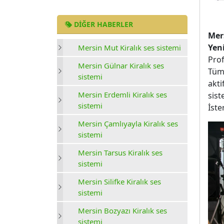
DIĞER HABERLER
Mers
Yen
Mersin Mut Kiralık ses sistemi
Prof
Mersin Gülnar Kiralık ses
Tüm 
sistemi
akti
Mersin Erdemli Kiralık ses
sist
sistemi
İste
Mersin Çamlıyayla Kiralık ses
sistemi
Mersin Tarsus Kiralık ses
sistemi
Mersin Silifke Kiralık ses
sistemi
Mersin Bozyazı Kiralık ses
sistemi