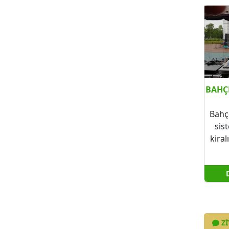
BAHÇ
Bahçe
sis
kiral
ZI