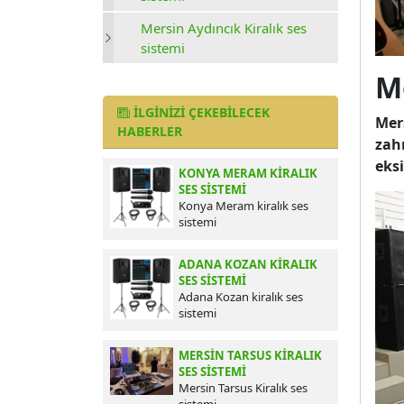
Mersin Aydıncık Kiralık ses
sistemi
M
İLGINIZI ÇEKEBILECEK
Mer
HABERLER
zah
eksi
KONYA MERAM KIRALIK
SES SISTEMI
Konya Meram kiralık ses
sistemi
ADANA KOZAN KIRALIK
SES SISTEMI
Adana Kozan kiralık ses
sistemi
MERSIN TARSUS KIRALIK
SES SISTEMI
Mersin Tarsus Kiralık ses