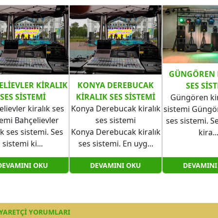
GÜNGÖREN 
ELIEVLER KIRALIK
KONYA DEREBUCAK
SES SIS
SES SISTEMI
KIRALIK SES SISTEMI
Güngören kir
lievler kiralık ses
Konya Derebucak kiralık
sistemi Güngör
temi Bahçelievler
ses sistemi
ses sistemi. S
ık ses sistemi. Ses
Konya Derebucak kiralık
kira..
sistemi ki...
ses sistemi. En uyg...
DEVAMINI OKU
DEVAMINI OKU
DEVAMINI
YARETÇI YORUMLARI