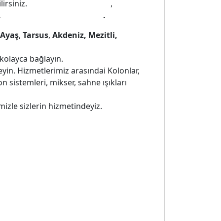
lirsiniz.
Ses sistemi kiralama
,
kiralık ses
,
Mersin Kiralık ses sistemi
.
Ayaş
,
Tarsus
,
Akdeniz, Mezitli,
kolayca bağlayın.
eyin. Hizmetlerimiz arasındai Kolonlar,
 sistemleri, mikser, sahne ışıkları
imizle sizlerin hizmetindeyiz.