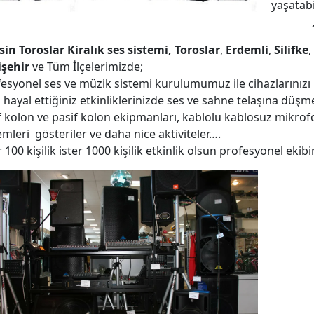
yaşatabi
sistemi
in Toroslar Kiralık ses sistemi,
Toroslar
,
Erdemli
,
Silifke
,
işehir
ve Tüm İlçelerimizde;
esyonel ses ve müzik sistemi kurulumumuz ile cihazlarınızı 
hayal ettiğiniz etkinliklerinizde ses ve sahne telaşına düşm
f kolon ve pasif kolon ekipmanları, kablolu kablosuz mikrofon
emleri gösteriler ve daha nice aktiviteler….
r 100 kişilik ister 1000 kişilik etkinlik olsun profesyonel ekib