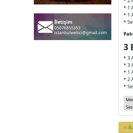
* 2 
* 1 
* 1 
* Se
Pake
İletişim
05076855353
3 
istanbulwebci@gmail.com
* 3
* 3 
* 1 
* 2 
* Se
Mer
Ses
İL