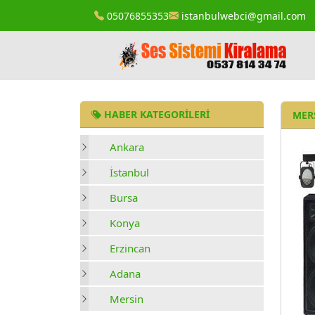
05076855353
istanbulwebci@gmail.com
HABER KATEGORILERI
MERS
Ankara
İstanbul
Bursa
Konya
Erzincan
Adana
Mersin