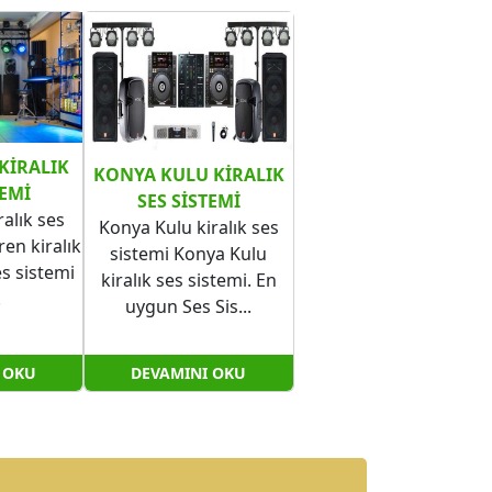
KIRALIK
KONYA KULU KIRALIK
TEMI
SES SISTEMI
alık ses
Konya Kulu kiralık ses
en kiralık
sistemi Konya Kulu
es sistemi
kiralık ses sistemi. En
.
uygun Ses Sis...
 OKU
DEVAMINI OKU