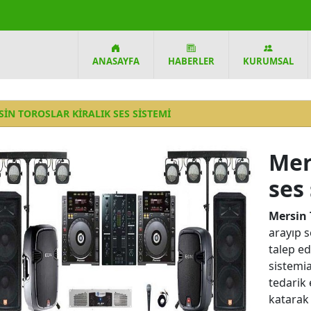
ANASAYFA
HABERLER
KURUMSAL
IN TOROSLAR KIRALIK SES SISTEMI
Mer
ses
Mersin 
arayıp s
talep ed
sistemia
tedarik 
katarak 