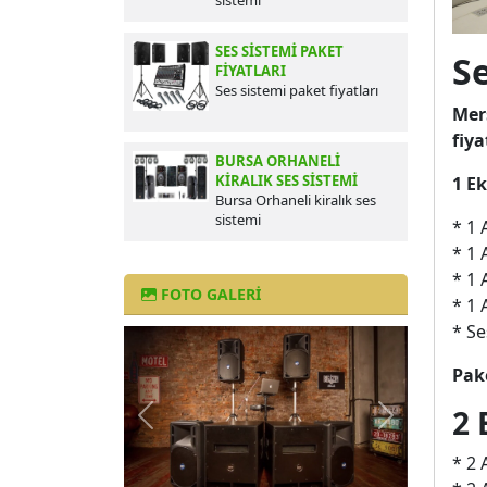
sistemi
SES SISTEMI PAKET
Se
FIYATLARI
Ses sistemi paket fiyatları
Mers
fiya
BURSA ORHANELI
KIRALIK SES SISTEMI
1 E
Bursa Orhaneli kiralık ses
sistemi
* 1 
* 1 
* 1 
FOTO GALERI
* 1 
* Se
Pake
2 
Önceki
Sonraki
* 2 