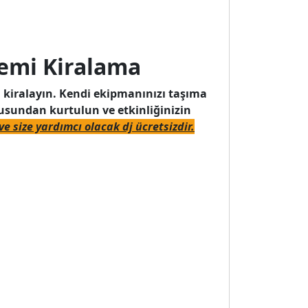
temi Kiralama
 kiralayın. Kendi ekipmanınızı taşıma
usundan kurtulun ve etkinliğinizin
e size yardımcı olacak dj ücretsizdir.