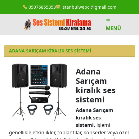
05076855353
istanbulwebci@gmail.com
MENÜ
ADANA SARIÇAM KIRALIK SES SISTEMI
Adana
Sarıçam
kiralık ses
sistemi
Adana Sarıçam
kiralık ses
sistemi.
işlemi
genellikle etkinlikler, toplantılar, konserler veya özel