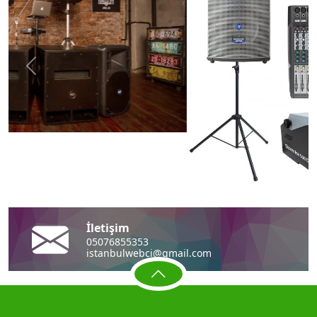
Önceki
Sonra
İletişim
05076855353
istanbulwebci@gmail.com