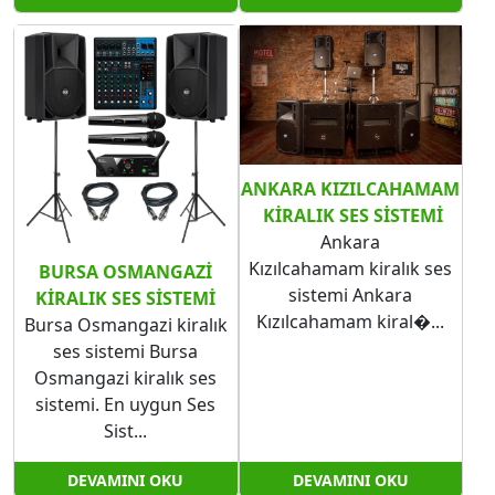
ANKARA KIZILCAHAMAM​​​​​​​
KIRALIK SES SISTEMI
Ankara
Kızılcahamam kiralık ses
BURSA OSMANGAZI
sistemi Ankara
KIRALIK SES SISTEMI
Kızılcahamam​​​​​​​ kiral�...
Bursa Osmangazi kiralık
ses sistemi Bursa
Osmangazi kiralık ses
sistemi. En uygun Ses
Sist...
DEVAMINI OKU
DEVAMINI OKU