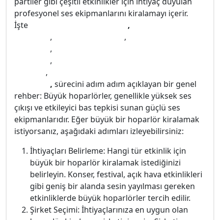
partiler gibi çeşitli etkinlikler için ihtiyaç duyulan
profesyonel ses ekipmanlarını kiralamayı içerir.
İşte
Adana kiralık ses sistemi
,
Ses sistemi
kiralama
,
kiralık ses sistemi
,
hoparlör
kiralama
,
asker eğlencesi ses sistemi
kiralama
,
kına ses sistemi kiralama
fiyatları
,
kına gecesi ses sistemi
kiralama
,
sürecini adım adım açıklayan bir genel
rehber: Büyük hoparlörler, genellikle yüksek ses
çıkışı ve etkileyici bas tepkisi sunan güçlü ses
ekipmanlarıdır. Eğer büyük bir hoparlör kiralamak
istiyorsanız, aşağıdaki adımları izleyebilirsiniz:
İhtiyaçları Belirleme: Hangi tür etkinlik için
büyük bir hoparlör kiralamak istediğinizi
belirleyin. Konser, festival, açık hava etkinlikleri
gibi geniş bir alanda sesin yayılması gereken
etkinliklerde büyük hoparlörler tercih edilir.
Şirket Seçimi: İhtiyaçlarınıza en uygun olan