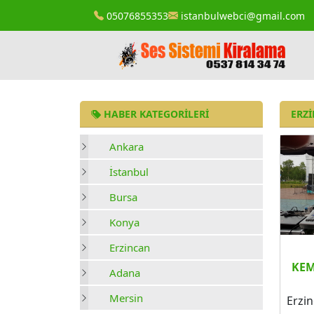
05076855353
istanbulwebci@gmail.com
HABER KATEGORILERI
ERZI
Ankara
İstanbul
Bursa
Konya
Erzincan
KEM
Adana
Mersin
Erzin