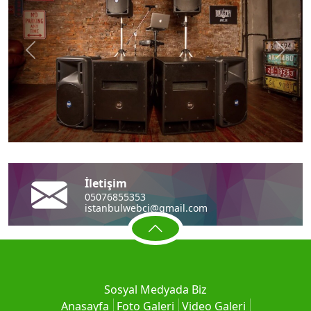
Önceki
Sonra
İletişim
05076855353
istanbulwebci@gmail.com